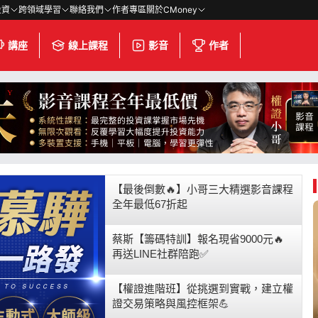
投資
跨領域學習
聯絡我們
作者專區
關於CMoney
講座
線上課程
影音
作者
【最後倒數🔥】小哥三大精選影音課程
全年最低67折起
蔡斯【籌碼特訓】報名現省9000元🔥
再送LINE社群陪跑✅
【權證進階班】從挑選到實戰，建立權
證交易策略與風控框架💪