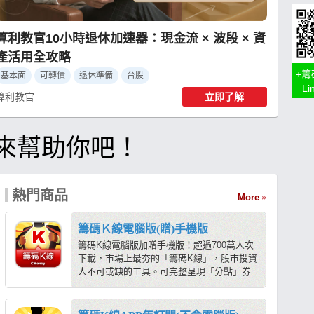
共 15 個章節
算利教官10小時退休加速器：現金流 × 波段 × 資
產活用全攻略
+籌
基本面
可轉債
退休準備
台股
L
算利教官
立即了解
來幫助你吧！
熱門商品
More
籌碼Ｋ線電腦版(贈)手機版
籌碼K線電腦版加贈手機版！超過700萬人次
下載，市場上最夯的「籌碼K線」，股市投資
人不可或缺的工具。可完整呈現「分點」券
商進出表、主力籌碼、三大法人布局。簡
單、好用，包含多種籌碼選股功能、分析贏
家大戶，主力進出無所遁形！馬上開啟即可