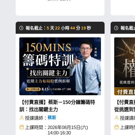
報名截止：
5
天
22
小時
44
分
18
秒
報名截
【付費直播】蔡斯－150分鐘籌碼特
【付費直
訓：找出關鍵主力
從挑選到
風控框架
蔡斯
授課講師：
授課講
上課時間：
2026年08月15日(六)
上課時
14:00-16:30