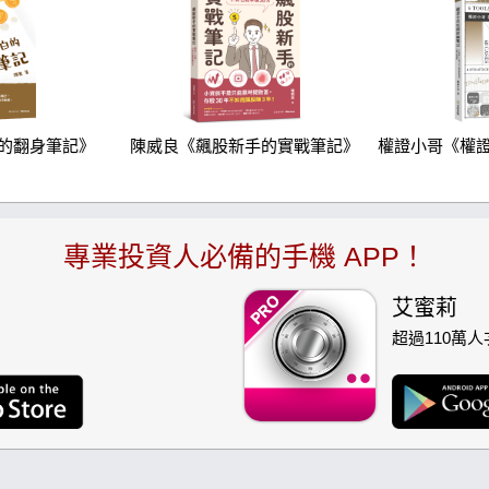
的翻身筆記》
陳威良《飆股新手的實戰筆記》
權證小哥《權
專業投資人必備的手機 APP！
艾蜜莉
超過110萬