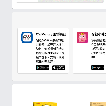
資經驗與CMoney理財寶研發出全方位選股功
能x價值紅綠燈（本益比、殖利率估價分析）
x法人系統，能夠迅速找出價值投資便宜股、
每年穩定配息、EPS向上成長好公司，還有
獨家不敗學院專區每月針對不同的即時事
件、個股產業深度研究，幫你打底基礎、建
構投資觀念集結成文章、影音，帶你養成正
確的存股邏輯思維、打造存股完整布局策
CWMoney理財筆記
存錢小豬
略。
超過500萬人推薦的理
無痛儲蓄超
財神器，最完善人性化
存到夢想基
記帳，你想得到的功能
只要準備好
這款記帳APP都有！輕
小豬公將每
鬆掌握個人支出，找到
存!
萬元財務漏洞。