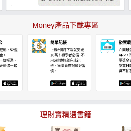
找機會、高檔避風險，儘可能佈局在最低價
位！
Money產品下載專區
公
簡單記帳
發票載
輕鬆，52週
上線6個月下載就突破
介面最
金。
10萬！初學者必備~不
APP
一個撲滿，
用5秒鐘輕鬆完成記
屬獎金
天帶你一起
帳，無腦養成記帳好習
獎當日
慣。
獎不怕
理財寶精選書籍