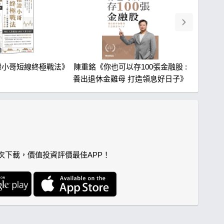
證小哥短線終極戰法》
陳重銘《你也可以存100張金融股 :
林穎《學
養出退休金雞母 打造領息好日子》
人次下載，價值投資評價最佳APP！