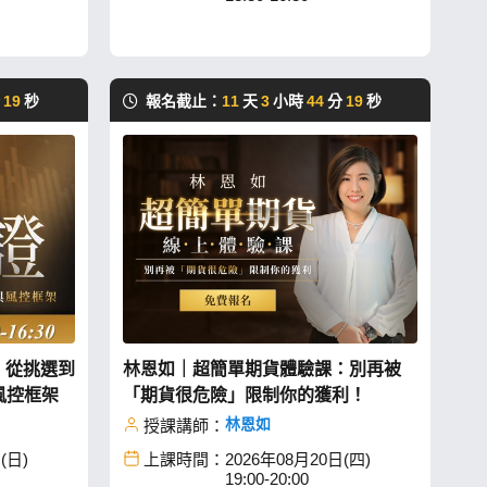
分
18
秒
報名截止：
11
天
3
小時
44
分
18
秒
：從挑選到
林恩如｜超簡單期貨體驗課：別再被
風控框架
「期貨很危險」限制你的獲利！
林恩如
授課講師：
(日)
上課時間：
2026年08月20日(四)
19:00-20:00